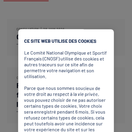
CONCILIATION
28 JUIN 2026
Conflit de sélection
CE SITE WEB UTILISE DES COOKIES
Lire aussi
Le Comité National Olympique et Sportif
Français (CNOSF) utilise des cookies et
autres traceurs sur ce site afin de
permettre votre navigation et son
utilisation.
CONCILIATION
28 JUIN 2026
Présomption de véracité des
Parce que nous sommes soucieux de
faits tels que rapportés par
votre droit au respect à la vie privée,
vous pouvez choisir de ne pas autoriser
l’arbitre
certains types de cookies. Votre choix
sera enregistré pendant 6 mois. Si vous
Lire aussi
refusez certains types de cookies, cela
peut toutefois avoir une incidence sur
votre expérience du site et sur les