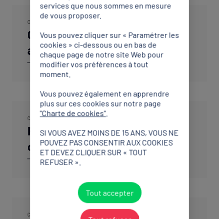
services que nous sommes en mesure
de vous proposer.
CONCILIATION
28 JUIN 2026
Contestation des décisions
Vous pouvez cliquer sur « Paramétrer les
cookies » ci-dessous ou en bas de
arbitrales
chaque page de notre site Web pour
Lire aussi
modifier vos préférences à tout
moment.
Vous pouvez également en apprendre
plus sur ces cookies sur notre page
"Charte de cookies"
.
CONCILIATION
28 JUIN 2026
Responsabilité objective des
SI VOUS AVEZ MOINS DE 15 ANS, VOUS NE
POUVEZ PAS CONSENTIR AUX COOKIES
clubs
ET DEVEZ CLIQUER SUR « TOUT
Lire aussi
REFUSER ».
Tout accepter
CONCILIATION
28 JUIN 2026